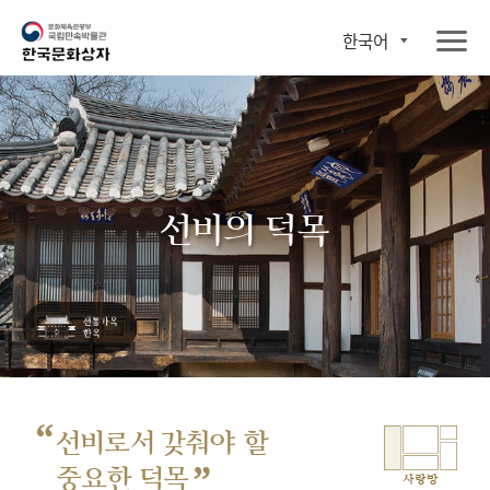
한국어
선비의 덕목
“
선비로서 갖춰야 할
”
중요한 덕목
사랑방