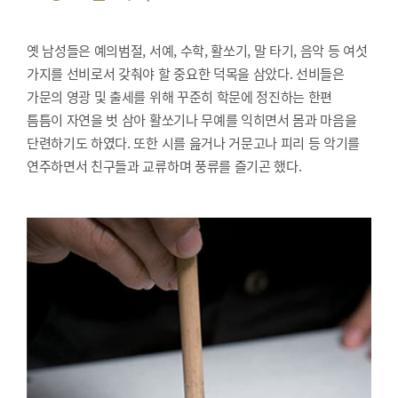
옛 남성들은 예의범절, 서예, 수학, 활쏘기, 말 타기, 음악 등 여섯
가지를 선비로서 갖춰야 할 중요한 덕목을 삼았다. 선비들은
가문의 영광 및 출세를 위해 꾸준히 학문에 정진하는 한편
틈틈이 자연을 벗 삼아 활쏘기나 무예를 익히면서 몸과 마음을
단련하기도 하였다. 또한 시를 읊거나 거문고나 피리 등 악기를
연주하면서 친구들과 교류하며 풍류를 즐기곤 했다.