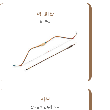
활, 화살
활, 화살
사모
관리들의 업무용 모자