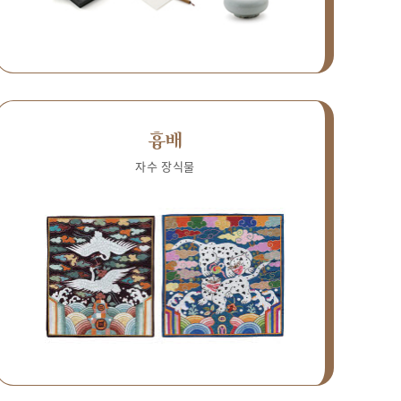
흉배
자수 장식물