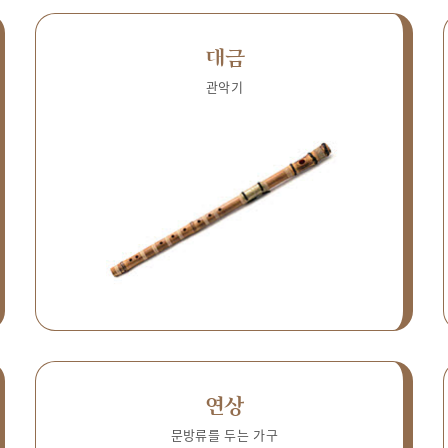
대금
관악기
연상
문방류를 두는 가구