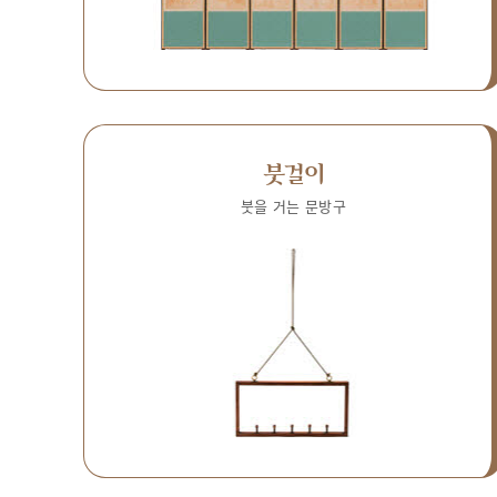
붓걸이
붓을 거는 문방구