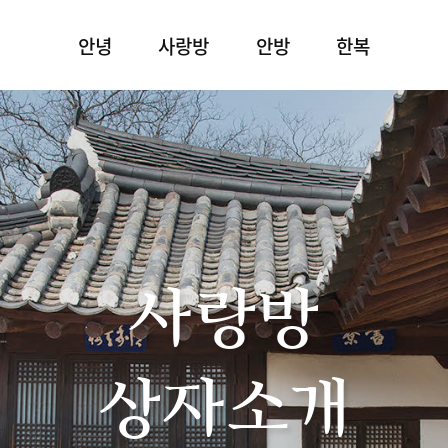
안녕
사랑방
안방
한복
사랑방
상자소개