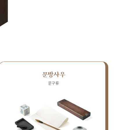
문방사우
문구류