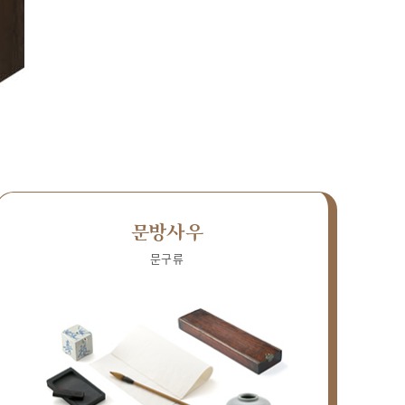
문방사우
문구류