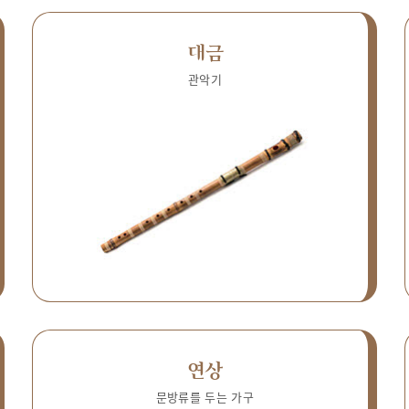
대금
관악기
연상
문방류를 두는 가구