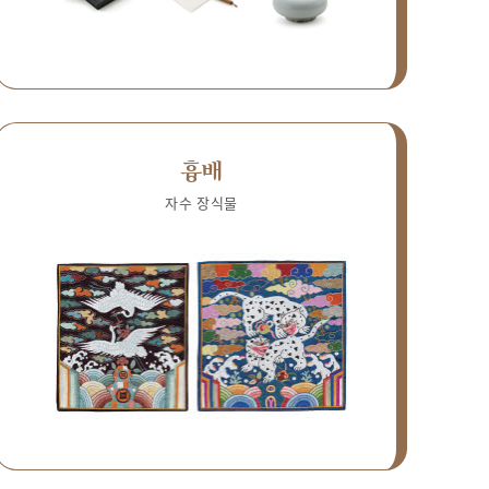
흉배
자수 장식물