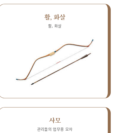
활, 화살
활, 화살
사모
관리들의 업무용 모자