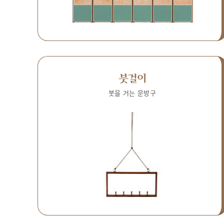
붓걸이
붓을 거는 문방구