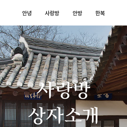
안녕
사랑방
안방
한복
사랑방
상자소개