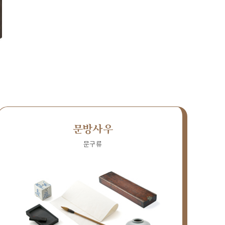
문방사우
문구류