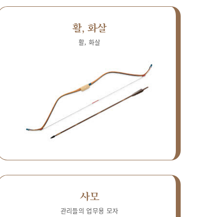
활, 화살
활, 화살
사모
관리들의 업무용 모자