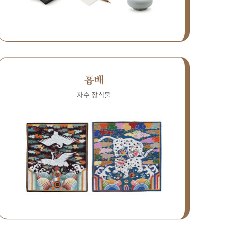
흉배
자수 장식물