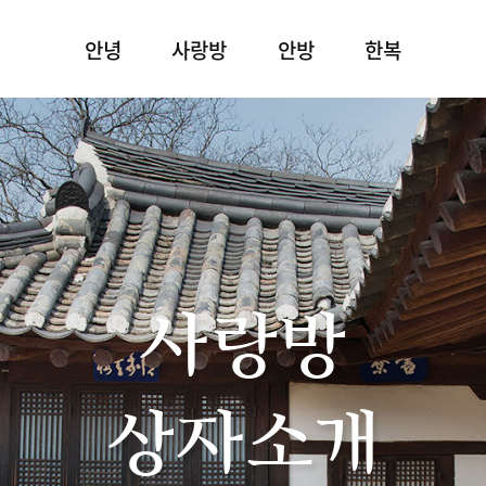
안녕
사랑방
안방
한복
사랑방
상자소개