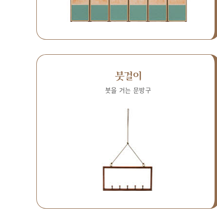
붓걸이
붓을 거는 문방구