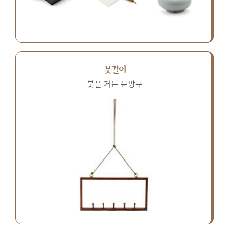
붓걸이
붓을 거는 문방구