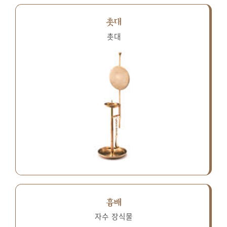
촛대
촛대
흉배
자수 장식물