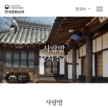
한국어
사랑방
상자소개
`
사랑방