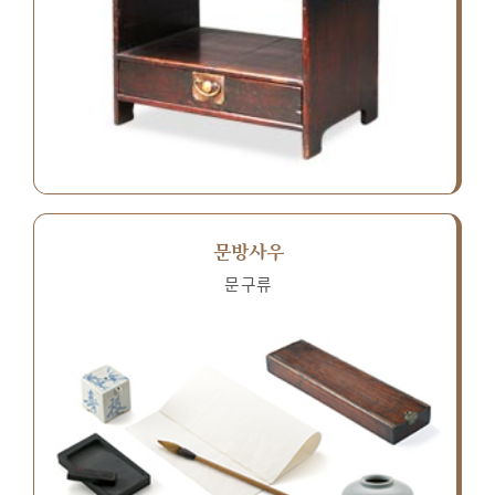
문방사우
문구류