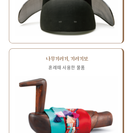
나무기러기, 기러기보
혼례때 사용한 물품