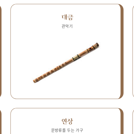
대금
관악기
연상
문방류를 두는 가구