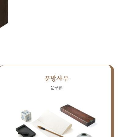
문방사우
문구류