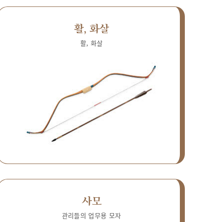
활, 화살
활, 화살
사모
관리들의 업무용 모자