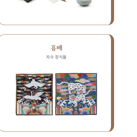
흉배
자수 장식물