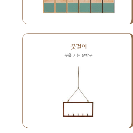
붓걸이
붓을 거는 문방구