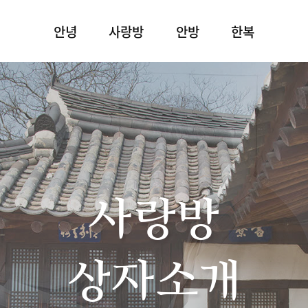
안녕
사랑방
안방
한복
사랑방
상자소개