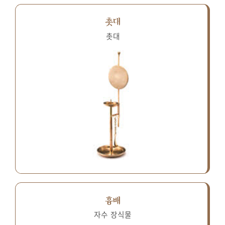
촛대
촛대
흉배
자수 장식물