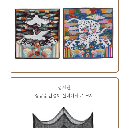
정자관
상류층 남성이 실내에서 쓴 모자