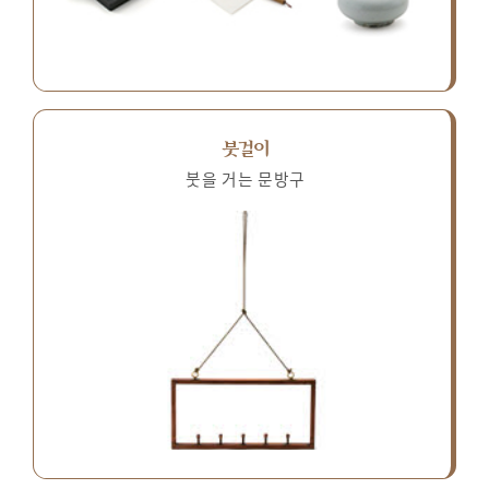
붓걸이
붓을 거는 문방구