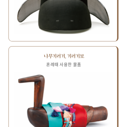
나무기러기, 기러기보
혼례때 사용한 물품