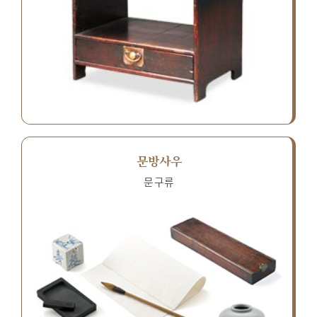
문방사우
문구류