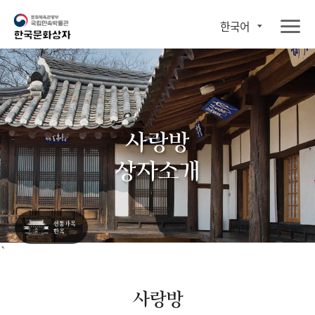
한국어
사랑방
상자소개
`
사랑방