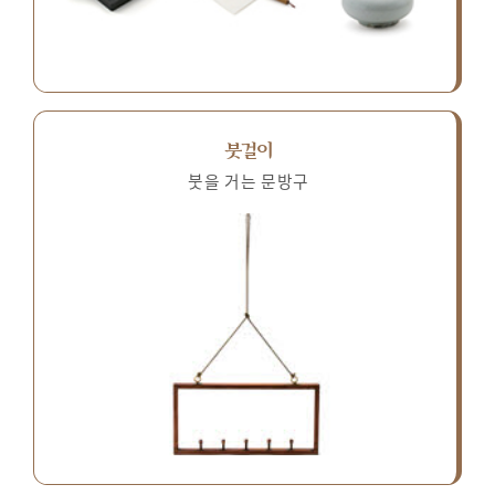
붓걸이
붓을 거는 문방구