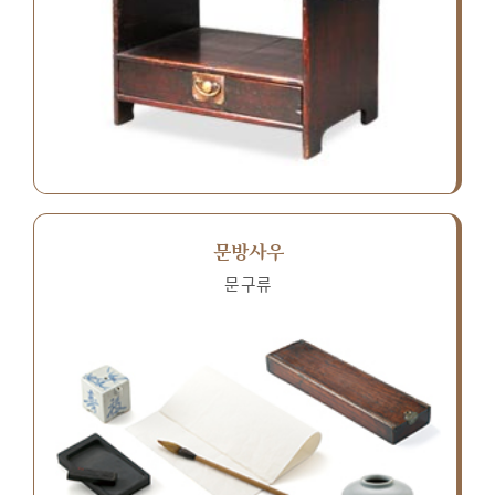
문방사우
문구류