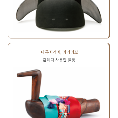
나무기러기, 기러기보
혼례때 사용한 물품