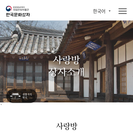
한국어
사랑방
상자소개
`
사랑방