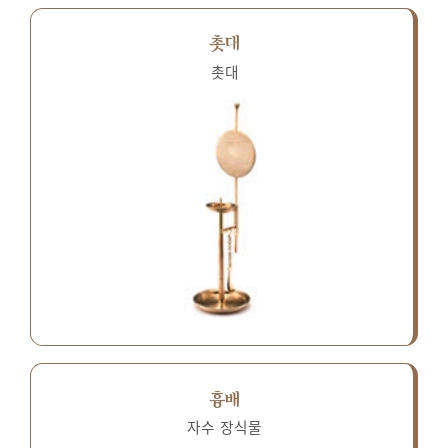
촛대
촛대
흉배
자수 장식물