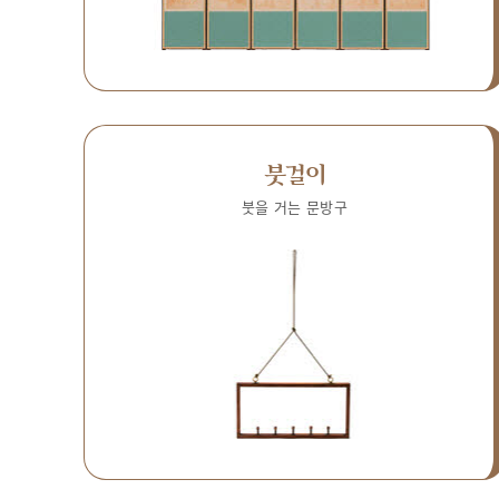
붓걸이
붓을 거는 문방구