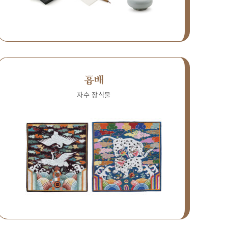
흉배
자수 장식물