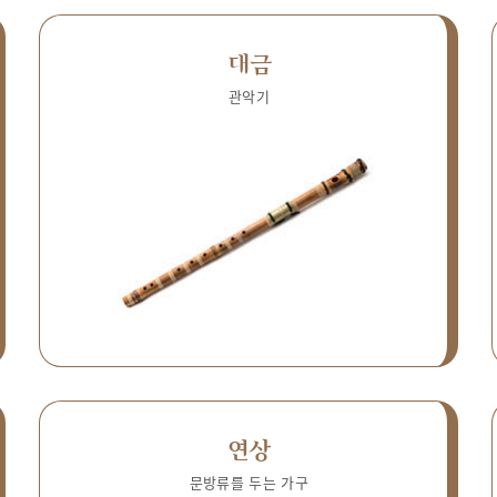
대금
관악기
연상
문방류를 두는 가구