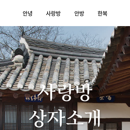
안녕
사랑방
안방
한복
사랑방
상자소개