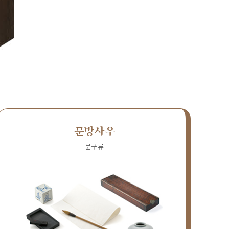
문방사우
문구류