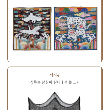
정자관
상류층 남성이 실내에서 쓴 모자