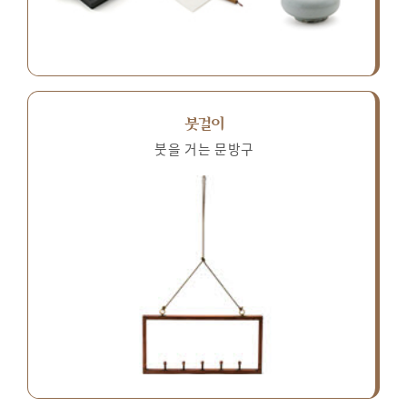
붓걸이
붓을 거는 문방구