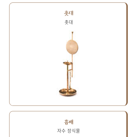
촛대
촛대
흉배
자수 장식물