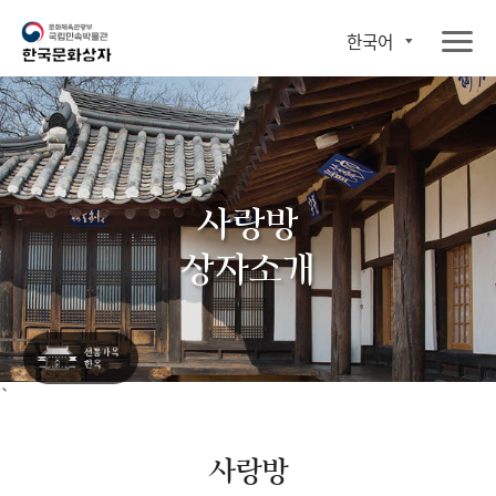
한국어
사랑방
상자소개
`
사랑방