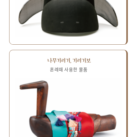
나무기러기, 기러기보
혼례때 사용한 물품