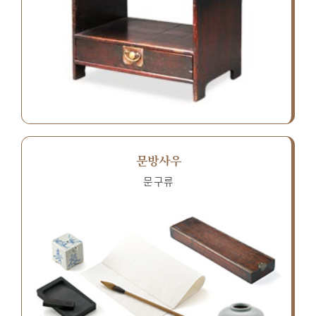
문방사우
문구류