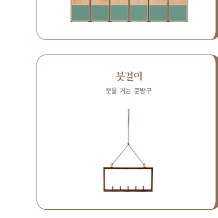
붓걸이
붓을 거는 문방구