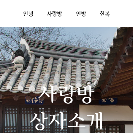
안녕
사랑방
안방
한복
사랑방
상자소개