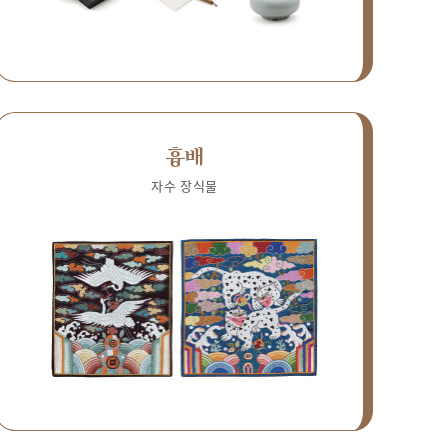
흉배
자수 장식물