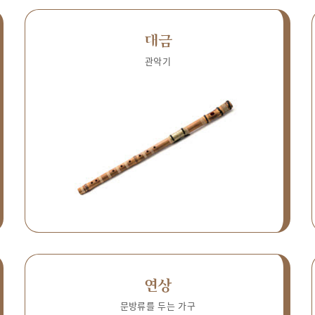
대금
관악기
연상
문방류를 두는 가구