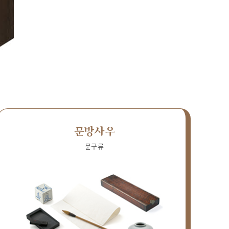
문방사우
문구류