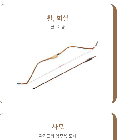
활, 화살
활, 화살
사모
관리들의 업무용 모자