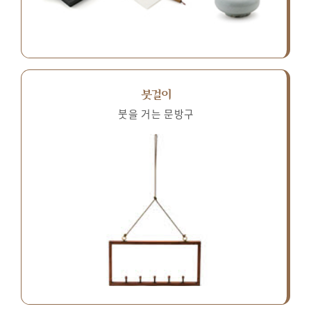
붓걸이
붓을 거는 문방구