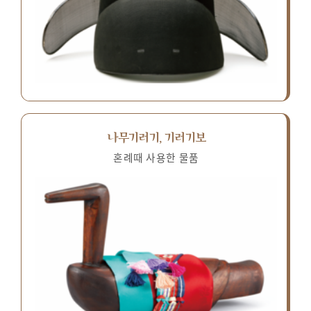
나무기러기, 기러기보
혼례때 사용한 물품