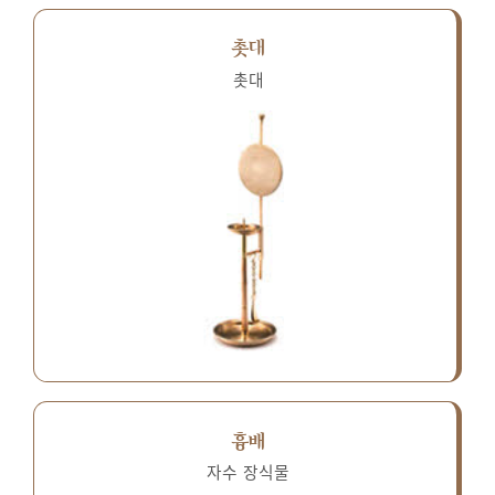
촛대
촛대
흉배
자수 장식물