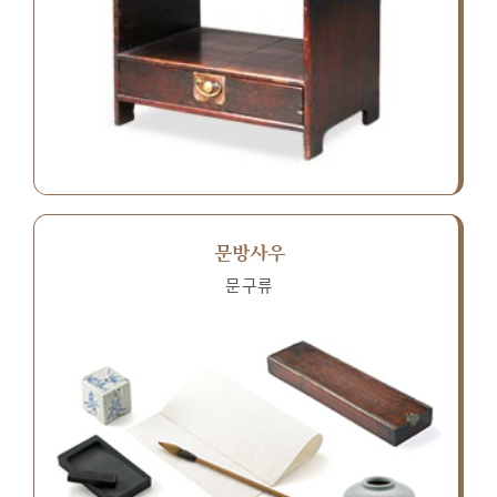
문방사우
문구류