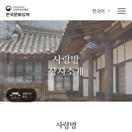
한국어
사랑방
상자소개
`
사랑방