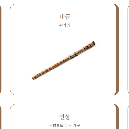
대금
관악기
연상
문방류를 두는 가구