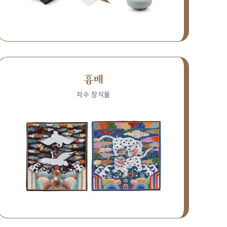
흉배
자수 장식물