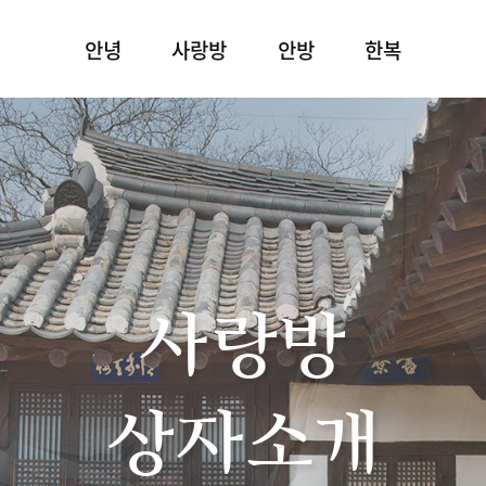
안녕
사랑방
안방
한복
사랑방
상자소개