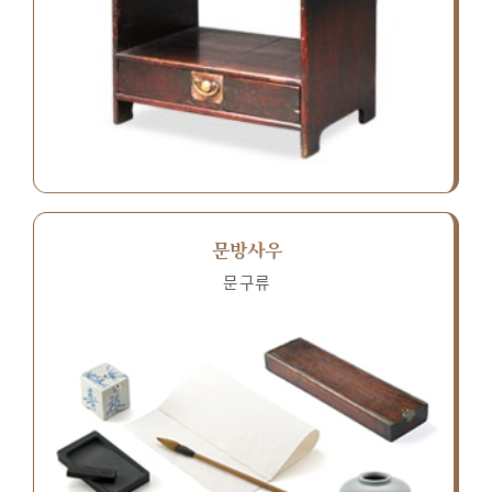
문방사우
문구류