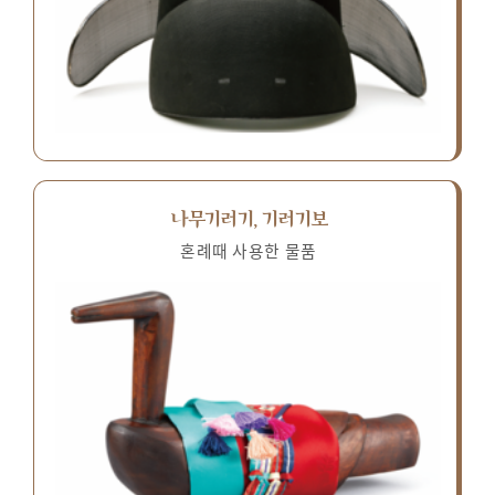
나무기러기, 기러기보
혼례때 사용한 물품