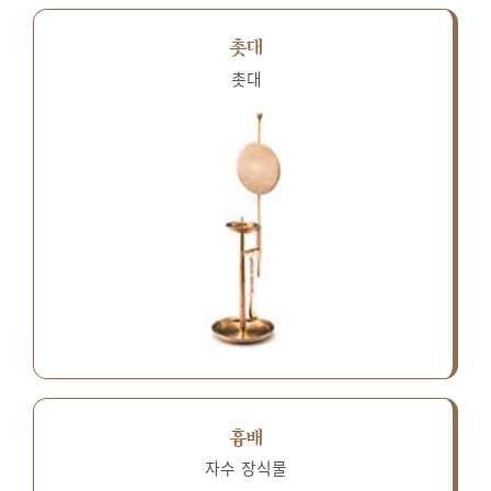
촛대
촛대
흉배
자수 장식물