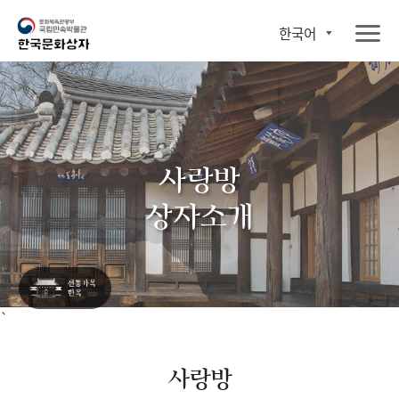
한국어
사랑방
상자소개
`
사랑방