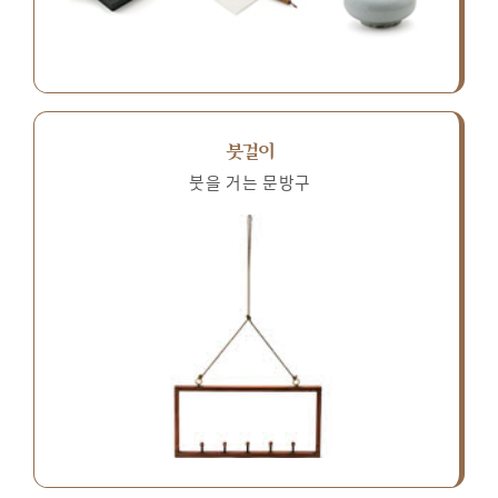
붓걸이
붓을 거는 문방구