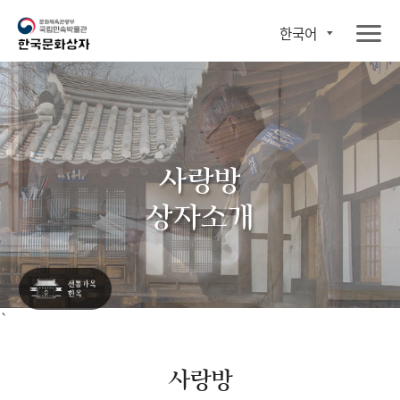
한국어
사랑방
상자소개
`
사랑방