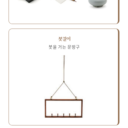
붓걸이
붓을 거는 문방구