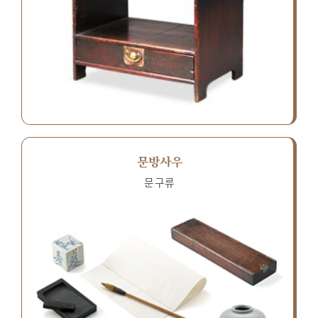
문방사우
문구류