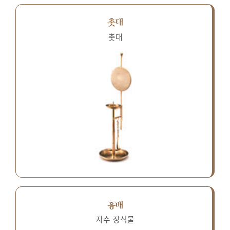
촛대
촛대
흉배
자수 장식물