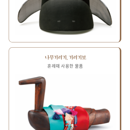
나무기러기, 기러기보
혼례때 사용한 물품