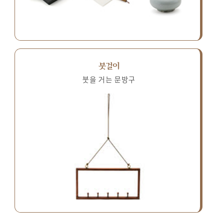
붓걸이
붓을 거는 문방구