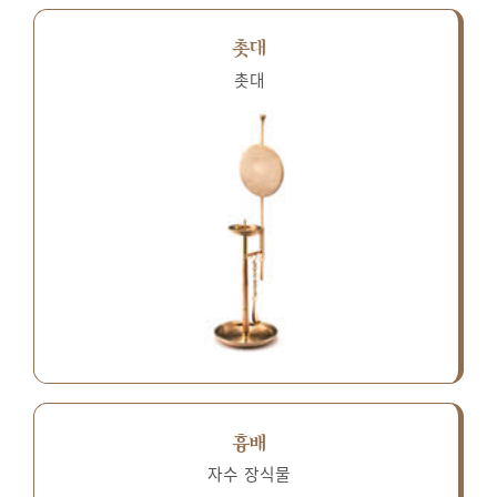
촛대
촛대
흉배
자수 장식물