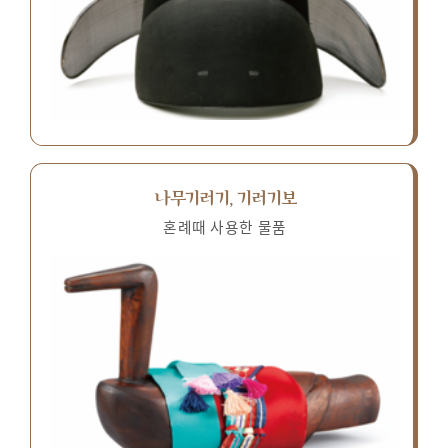
나무기러기, 기러기보
혼례때 사용한 물품