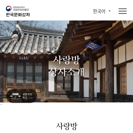
한국어
사랑방
상자소개
`
사랑방