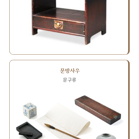
문방사우
문구류