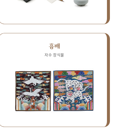
흉배
자수 장식물