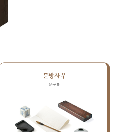
문방사우
문구류