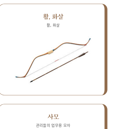
활, 화살
활, 화살
사모
관리들의 업무용 모자