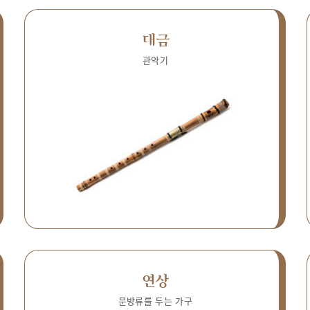
대금
관악기
연상
문방류를 두는 가구