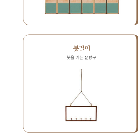
붓걸이
붓을 거는 문방구