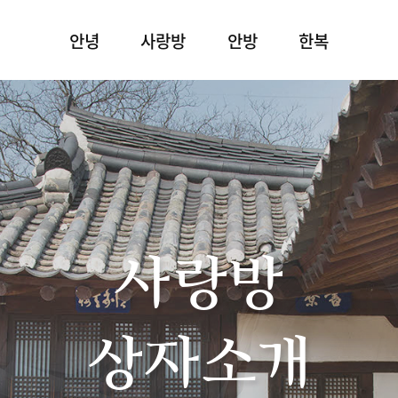
안녕
사랑방
안방
한복
사랑방
상자소개