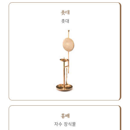
촛대
촛대
흉배
자수 장식물