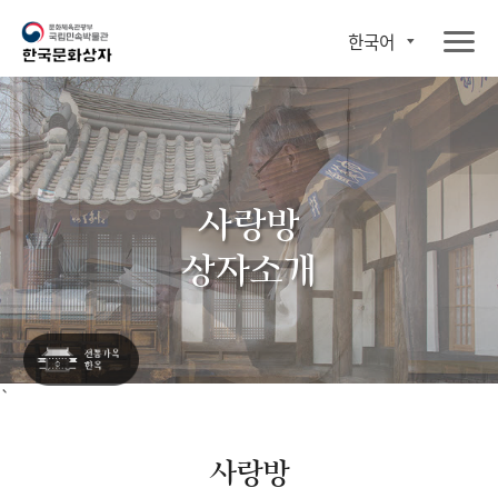
한국어
사랑방
상자소개
`
사랑방