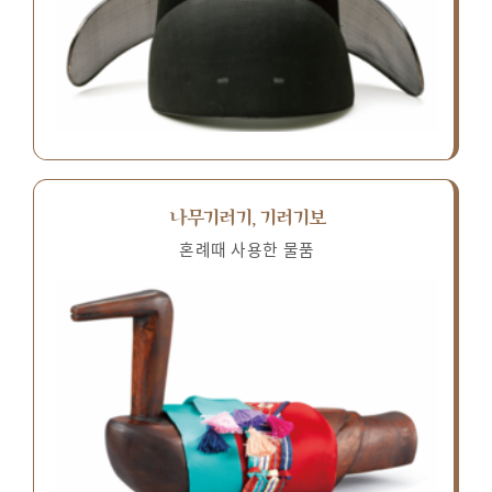
나무기러기, 기러기보
혼례때 사용한 물품