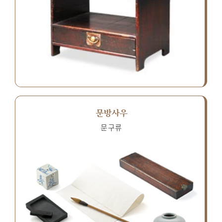
문방사우
문구류