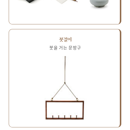
붓걸이
붓을 거는 문방구