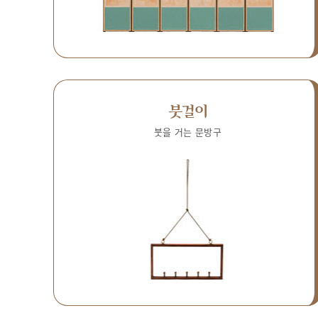
붓걸이
붓을 거는 문방구