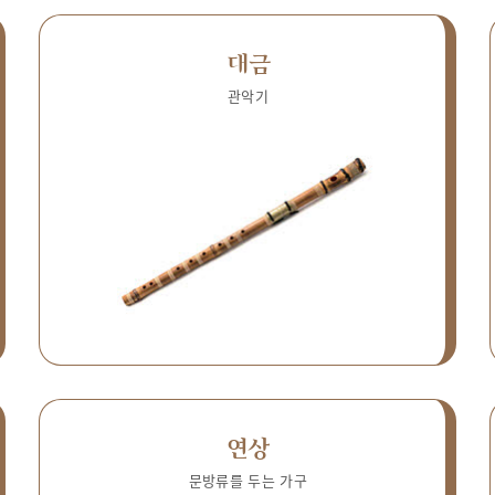
대금
관악기
연상
문방류를 두는 가구