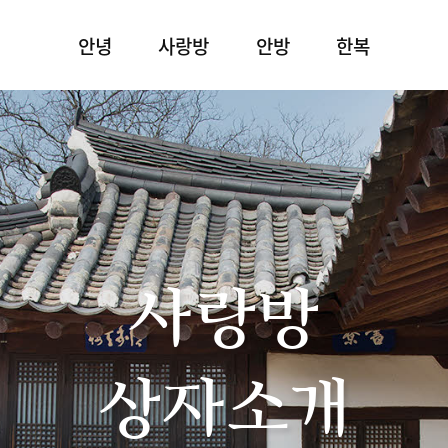
안녕
사랑방
안방
한복
사랑방
상자소개