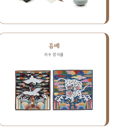
흉배
자수 장식물