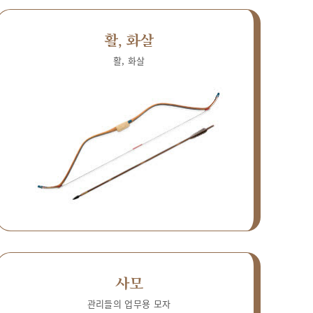
활, 화살
활, 화살
사모
관리들의 업무용 모자