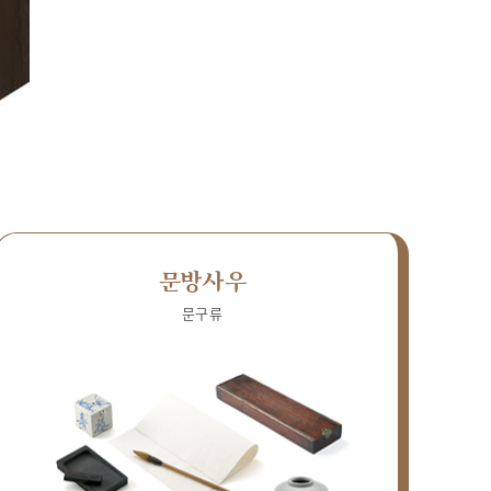
문방사우
문구류