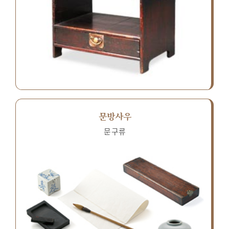
문방사우
문구류