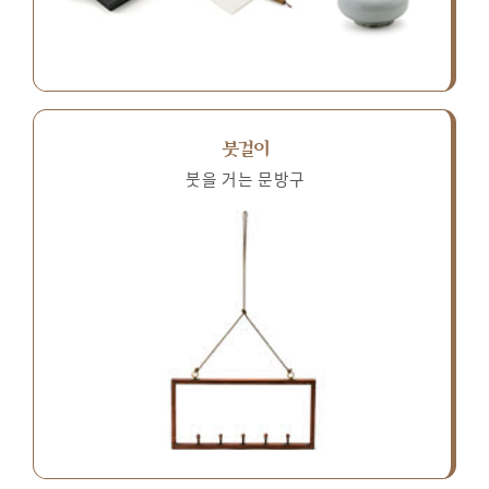
붓걸이
붓을 거는 문방구