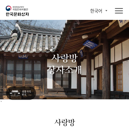
한국어
사랑방
상자소개
`
사랑방