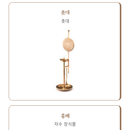
촛대
촛대
흉배
자수 장식물