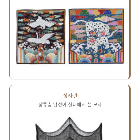
정자관
상류층 남성이 실내에서 쓴 모자