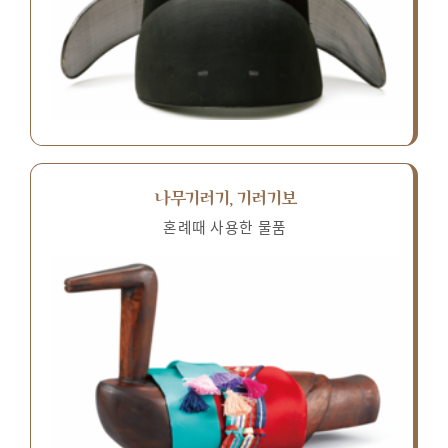
나무기러기, 기러기보
혼례때 사용한 물품