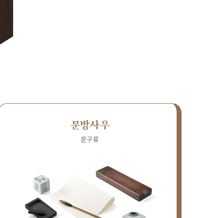
문방사우
문구류