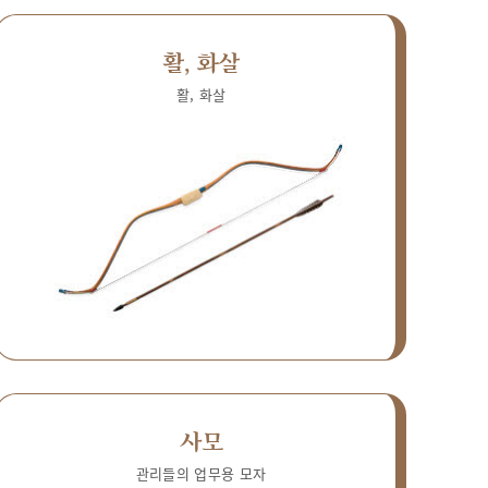
활, 화살
활, 화살
사모
관리들의 업무용 모자