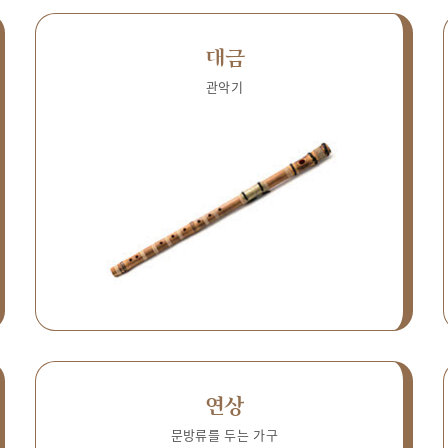
대금
관악기
연상
문방류를 두는 가구