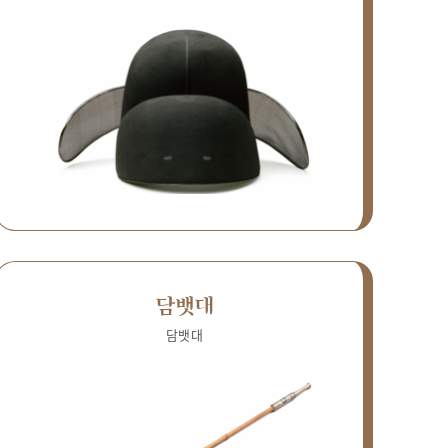
담뱃대
담뱃대