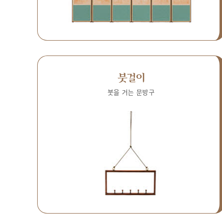
붓걸이
붓을 거는 문방구