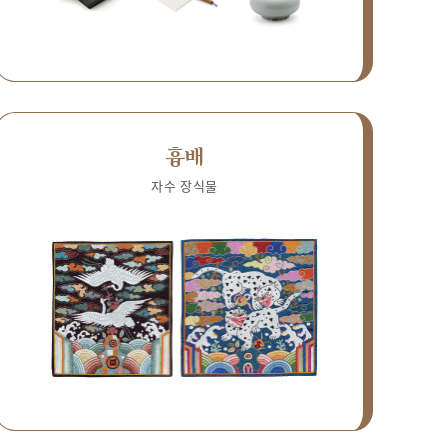
흉배
자수 장식물