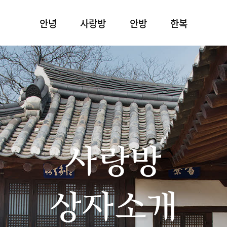
안녕
사랑방
안방
한복
사랑방
상자소개