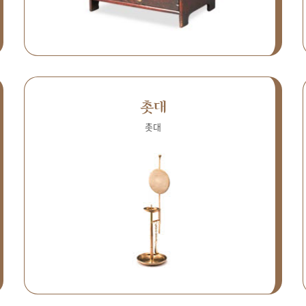
촛대
촛대