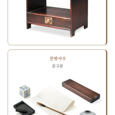
문방사우
문구류