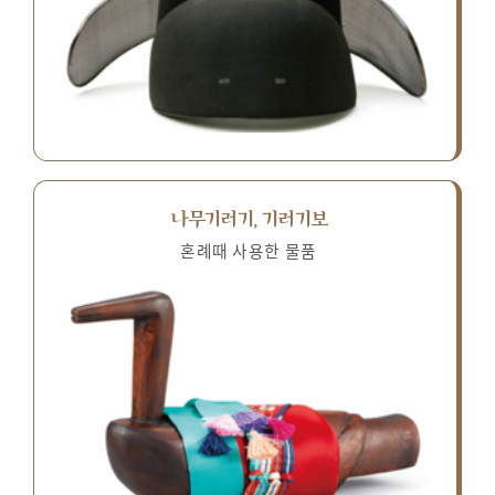
나무기러기, 기러기보
혼례때 사용한 물품