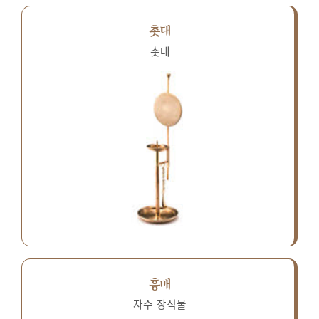
촛대
촛대
흉배
자수 장식물