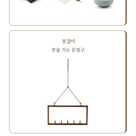
붓걸이
붓을 거는 문방구