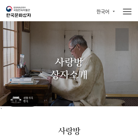
한국어
사랑방
상자소개
`
사랑방