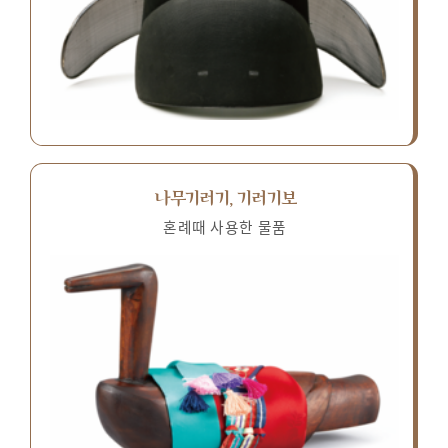
나무기러기, 기러기보
혼례때 사용한 물품