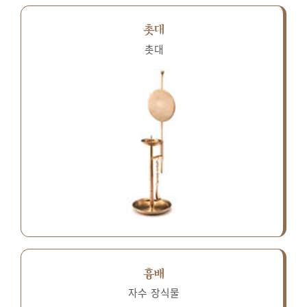
촛대
촛대
흉배
자수 장식물