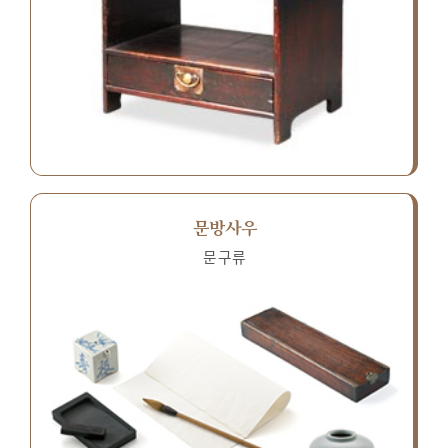
문방사우
문구류