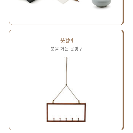
붓걸이
붓을 거는 문방구