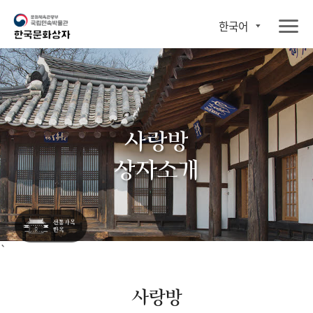
한국어
사랑방
상자소개
`
사랑방