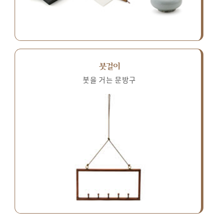
붓걸이
붓을 거는 문방구