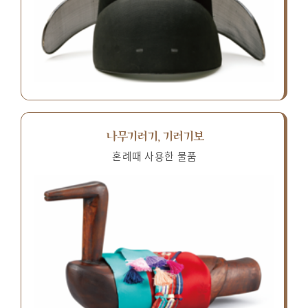
나무기러기, 기러기보
혼례때 사용한 물품