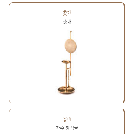
촛대
촛대
흉배
자수 장식물