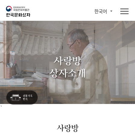
한국어
사랑방
상자소개
`
사랑방