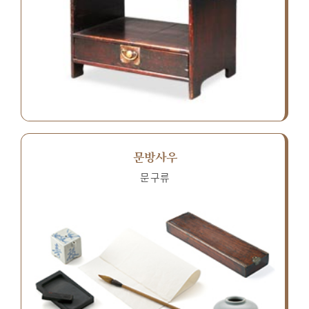
문방사우
문구류