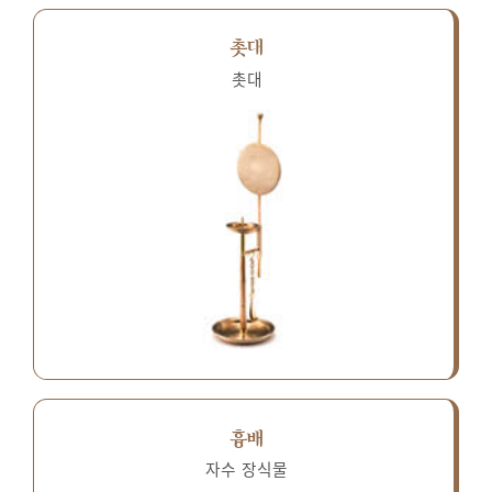
촛대
촛대
흉배
자수 장식물