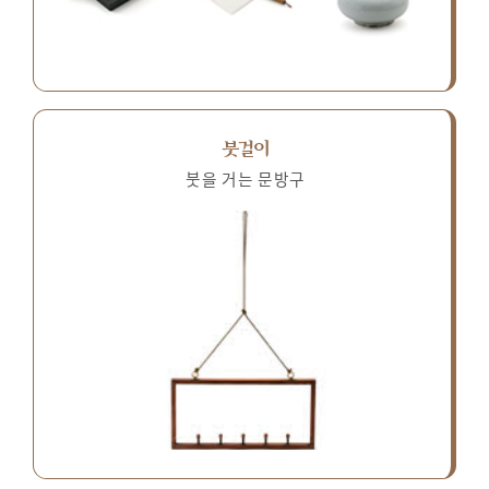
붓걸이
붓을 거는 문방구