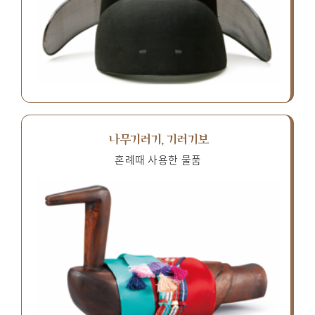
나무기러기, 기러기보
혼례때 사용한 물품