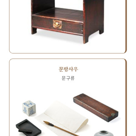
문방사우
문구류