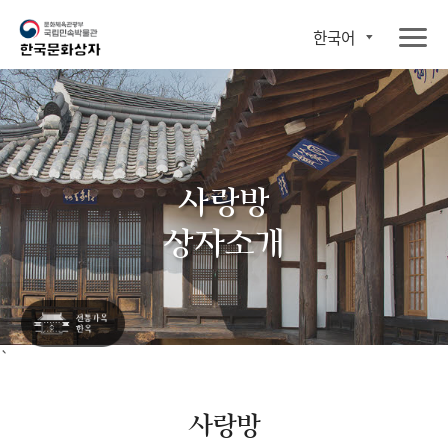
한국어
사랑방
상자소개
`
사랑방