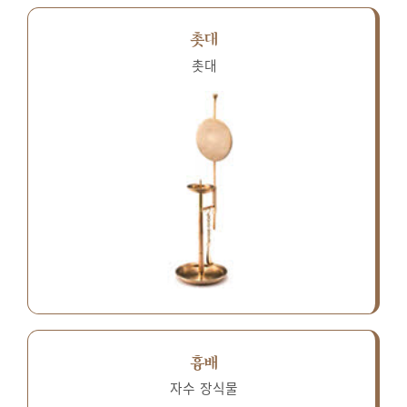
촛대
촛대
흉배
자수 장식물