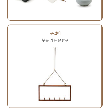
붓걸이
붓을 거는 문방구