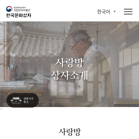
한국어
사랑방
상자소개
`
사랑방