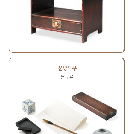
문방사우
문구류