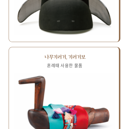
나무기러기, 기러기보
혼례때 사용한 물품