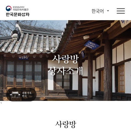
한국어
사랑방
상자소개
`
사랑방