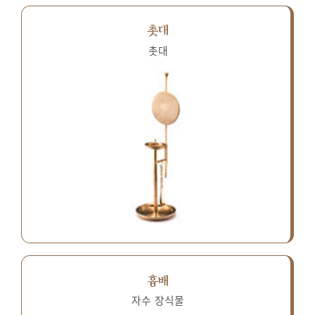
촛대
촛대
흉배
자수 장식물