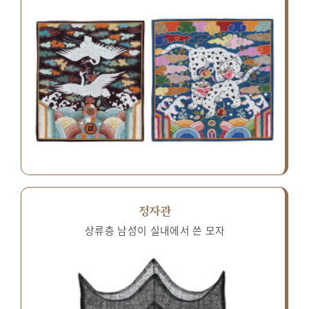
정자관
상류층 남성이 실내에서 쓴 모자