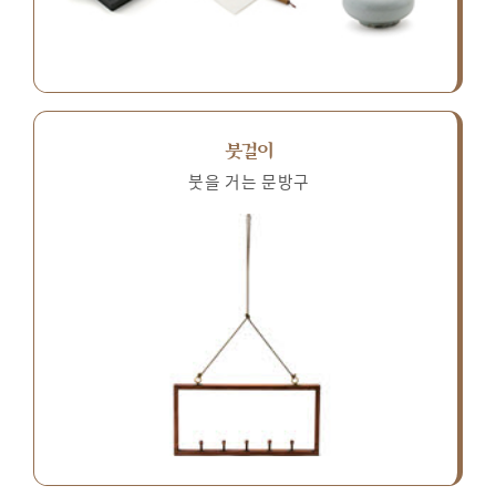
붓걸이
붓을 거는 문방구