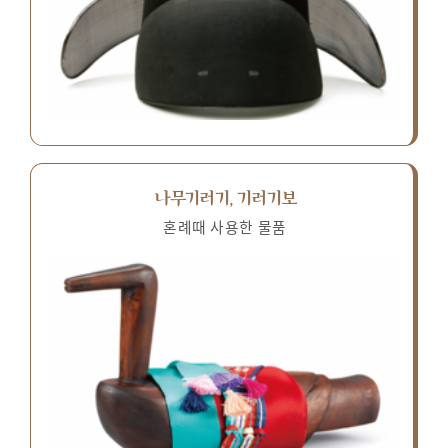
나무기러기, 기러기보
혼례때 사용한 물품