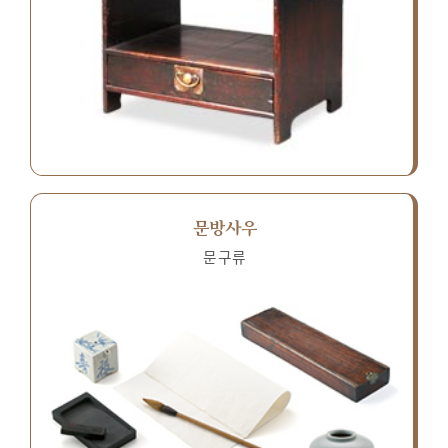
문방사우
문구류