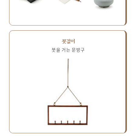
붓걸이
붓을 거는 문방구