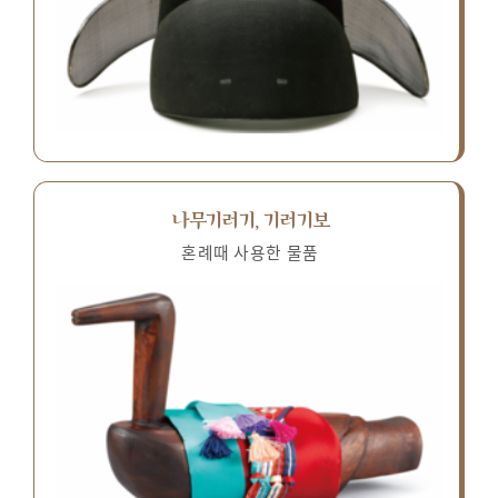
나무기러기, 기러기보
혼례때 사용한 물품