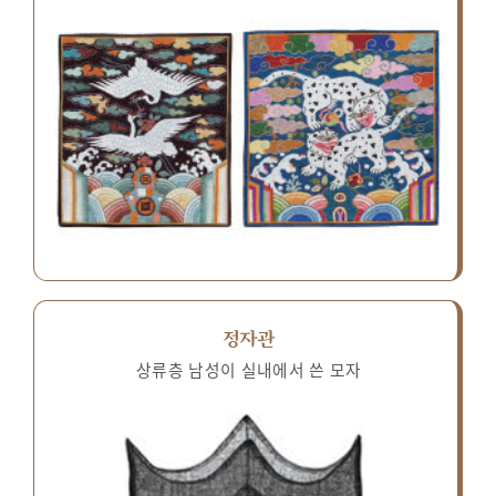
정자관
상류층 남성이 실내에서 쓴 모자