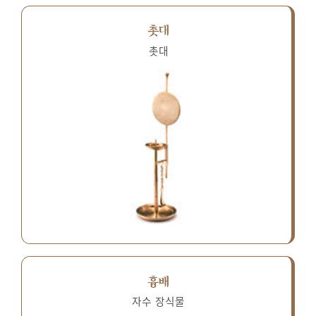
촛대
촛대
흉배
자수 장식물