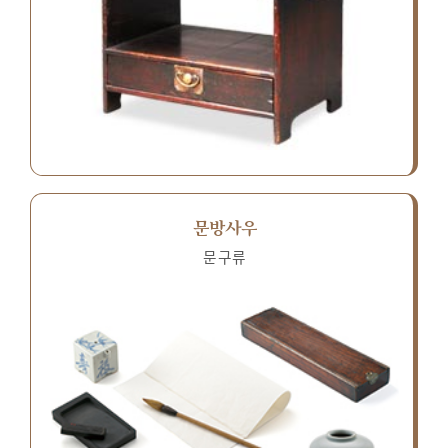
문방사우
문구류