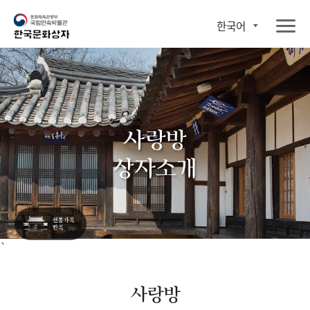
한국어
사랑방
상자소개
`
사랑방