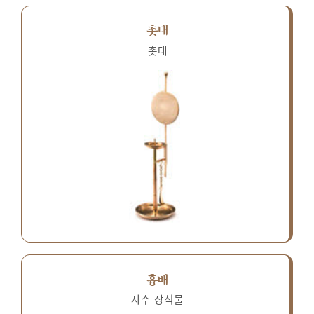
촛대
촛대
흉배
자수 장식물