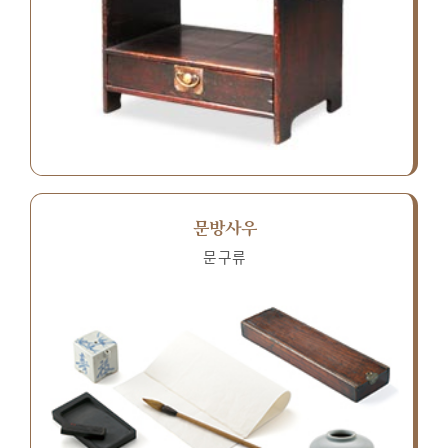
문방사우
문구류