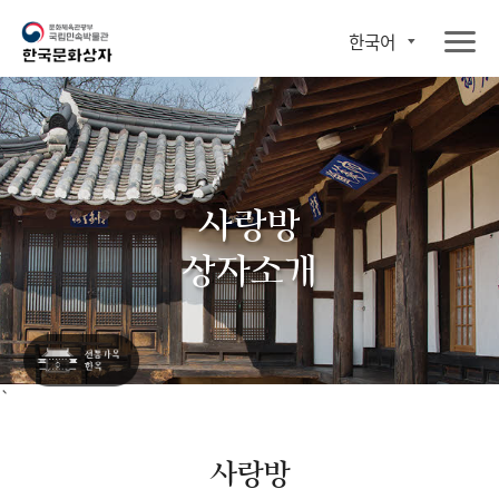
한국어
사랑방
상자소개
`
사랑방