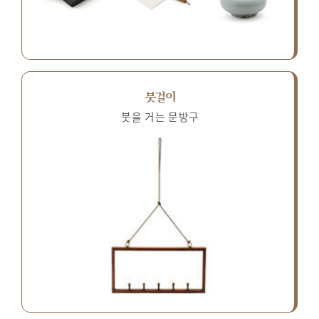
붓걸이
붓을 거는 문방구