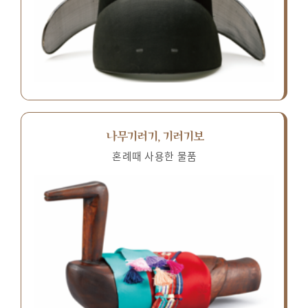
나무기러기, 기러기보
혼례때 사용한 물품