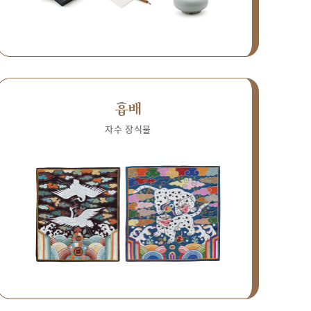
흉배
자수 장식물