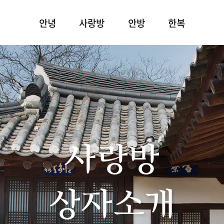
안녕
사랑방
안방
한복
사랑방
상자소개