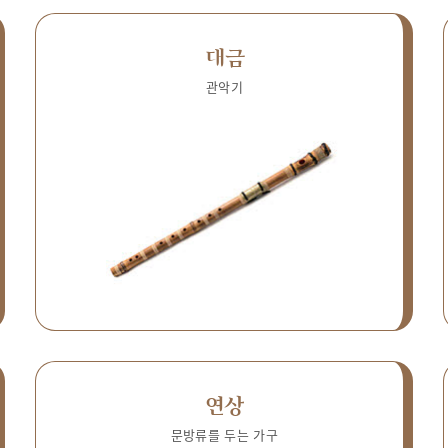
대금
관악기
연상
문방류를 두는 가구