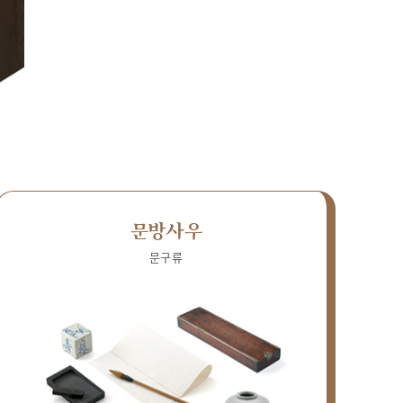
문방사우
문구류