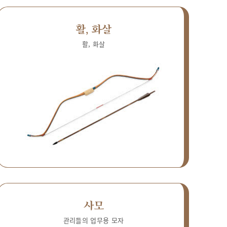
활, 화살
활, 화살
사모
관리들의 업무용 모자