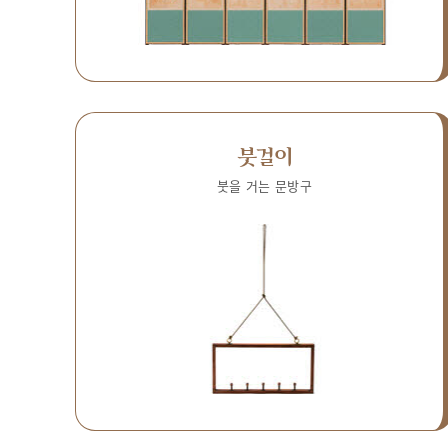
붓걸이
붓을 거는 문방구