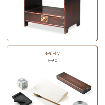
문방사우
문구류