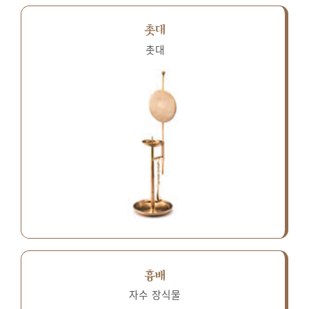
촛대
촛대
흉배
자수 장식물