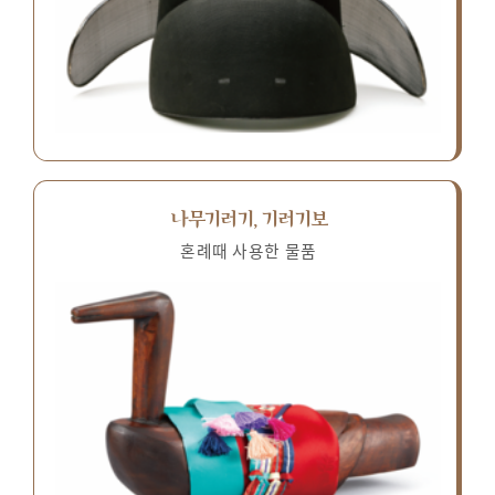
나무기러기, 기러기보
혼례때 사용한 물품