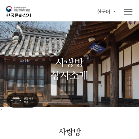
한국어
사랑방
상자소개
`
사랑방