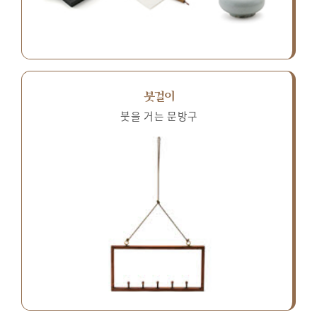
붓걸이
붓을 거는 문방구