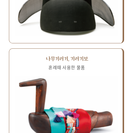
나무기러기, 기러기보
혼례때 사용한 물품