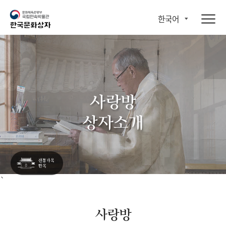
한국어
사랑방
상자소개
`
사랑방