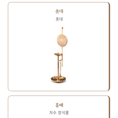
촛대
촛대
흉배
자수 장식물