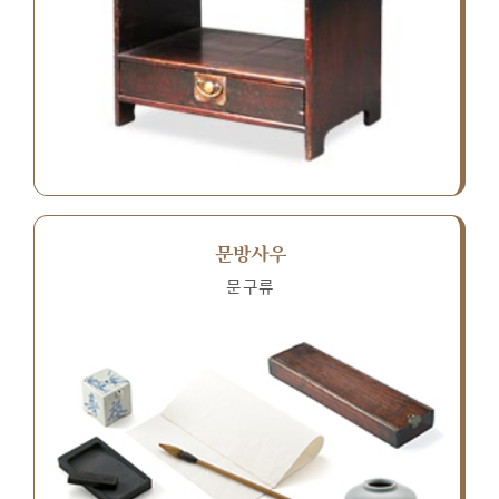
문방사우
문구류