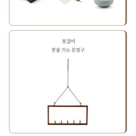
붓걸이
붓을 거는 문방구