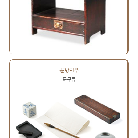
문방사우
문구류