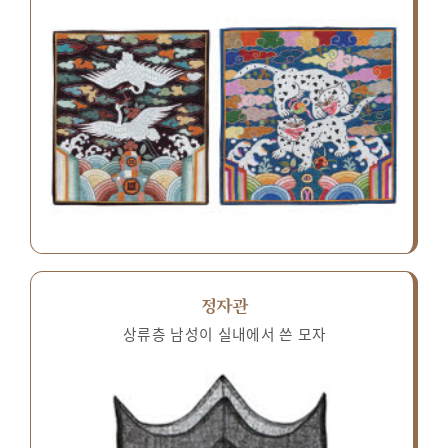
정자관
상류층 남성이 실내에서 쓴 모자