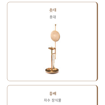
촛대
촛대
흉배
자수 장식물