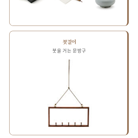
붓걸이
붓을 거는 문방구