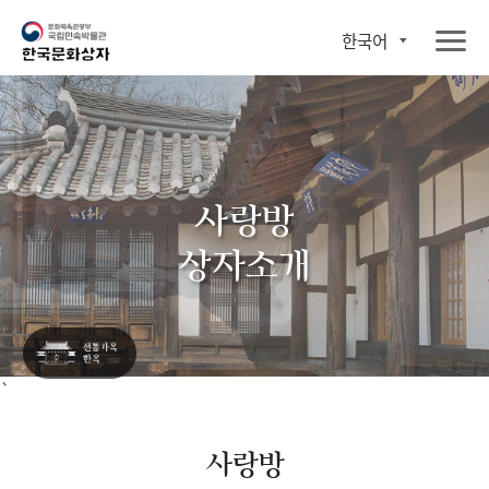
한국어
사랑방
상자소개
`
사랑방