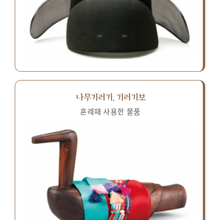
나무기러기, 기러기보
혼례때 사용한 물품