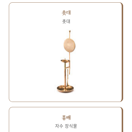
촛대
촛대
흉배
자수 장식물