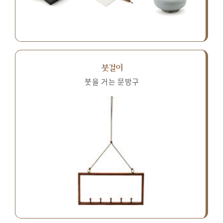
붓걸이
붓을 거는 문방구