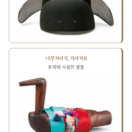
나무기러기, 기러기보
혼례때 사용한 물품