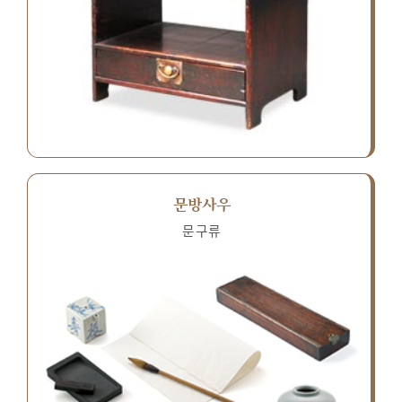
문방사우
문구류