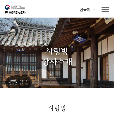
한국어
사랑방
상자소개
`
사랑방