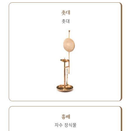
촛대
촛대
흉배
자수 장식물