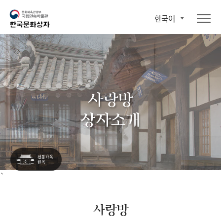
한국어
사랑방
상자소개
`
사랑방