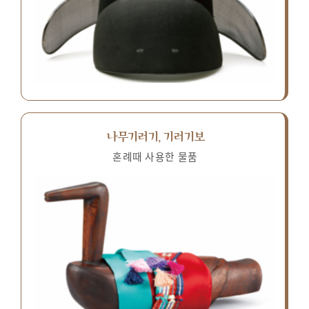
나무기러기, 기러기보
혼례때 사용한 물품