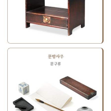
문방사우
문구류