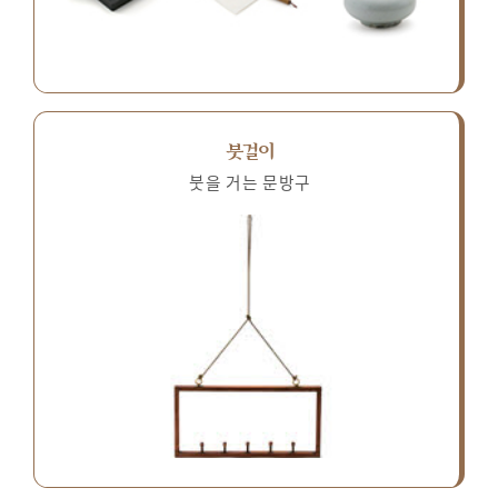
붓걸이
붓을 거는 문방구