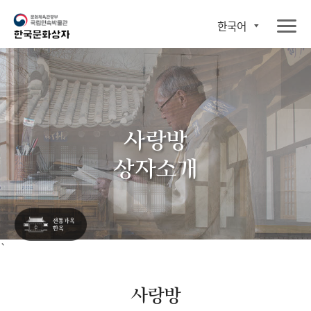
한국어
사랑방
상자소개
`
사랑방