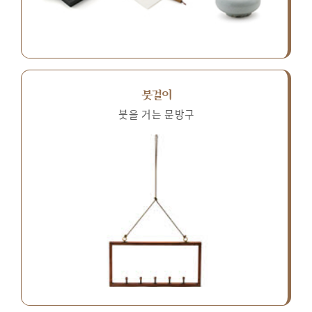
붓걸이
붓을 거는 문방구