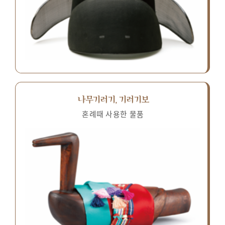
나무기러기, 기러기보
혼례때 사용한 물품