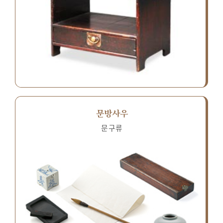
문방사우
문구류