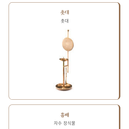
촛대
촛대
흉배
자수 장식물