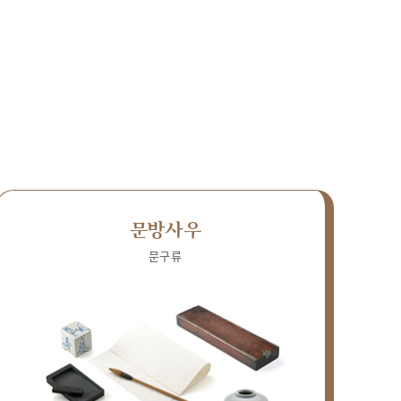
문방사우
문구류