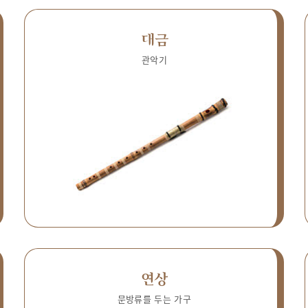
대금
관악기
연상
문방류를 두는 가구