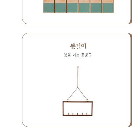
붓걸이
붓을 거는 문방구