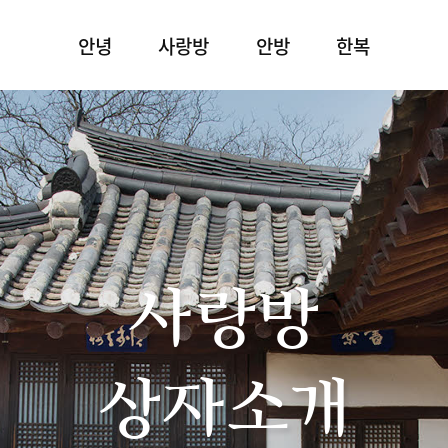
안녕
사랑방
안방
한복
사랑방
상자소개