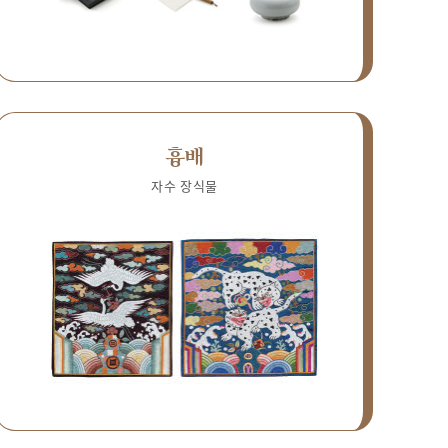
흉배
자수 장식물