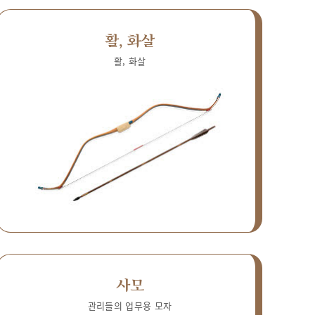
활, 화살
활, 화살
사모
관리들의 업무용 모자