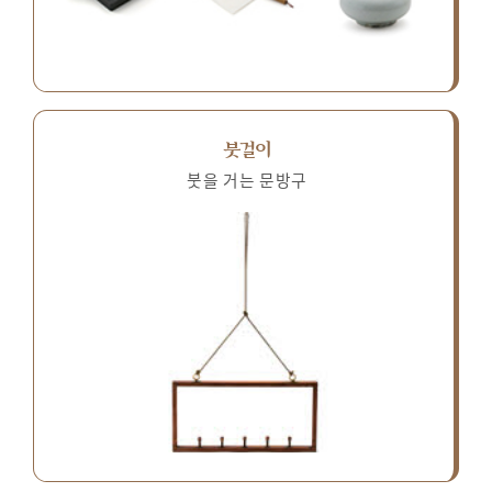
붓걸이
붓을 거는 문방구