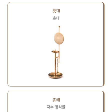
촛대
촛대
흉배
자수 장식물