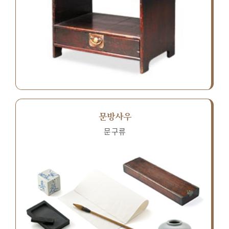
문방사우
문구류