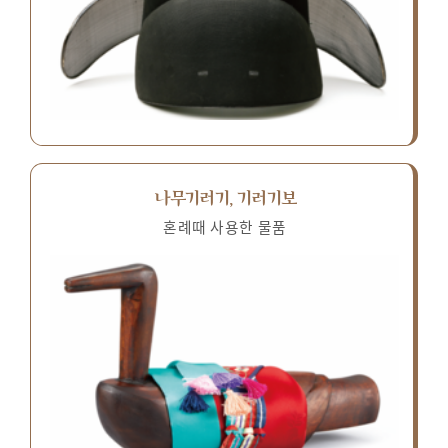
나무기러기, 기러기보
혼례때 사용한 물품