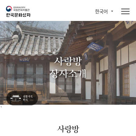
한국어
사랑방
상자소개
`
사랑방