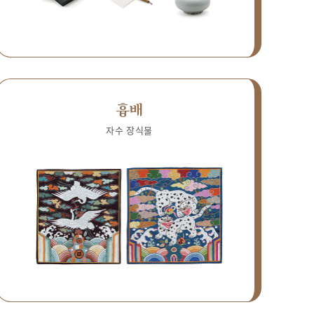
흉배
자수 장식물