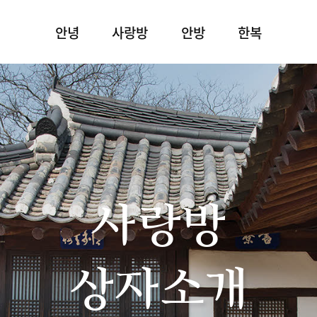
안녕
사랑방
안방
한복
사랑방
상자소개