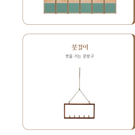
붓걸이
붓을 거는 문방구