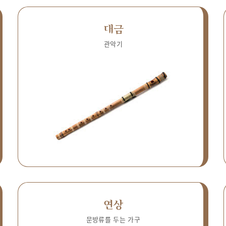
대금
관악기
연상
문방류를 두는 가구