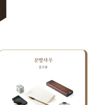
문방사우
문구류