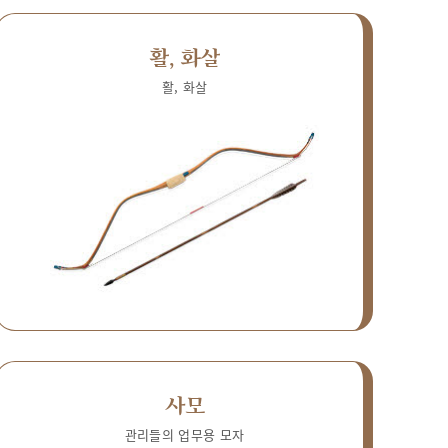
활, 화살
활, 화살
사모
관리들의 업무용 모자