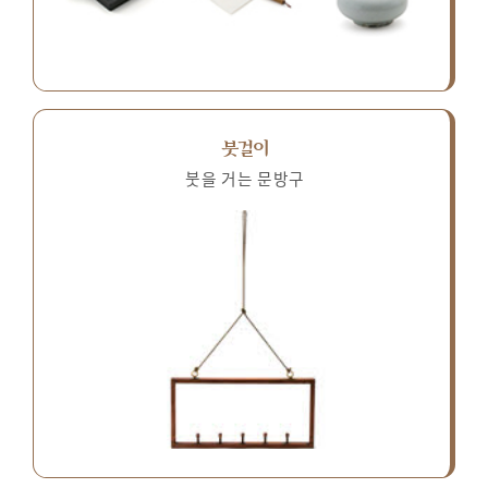
붓걸이
붓을 거는 문방구