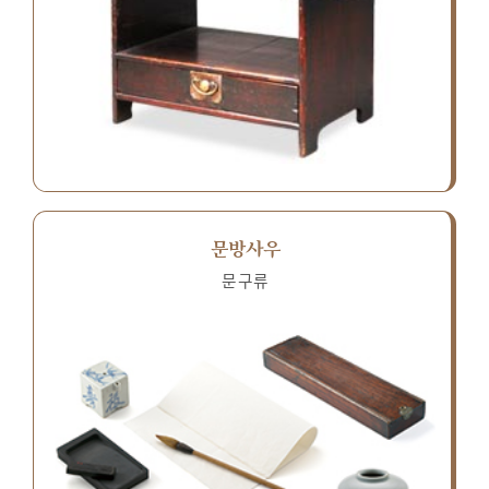
문방사우
문구류