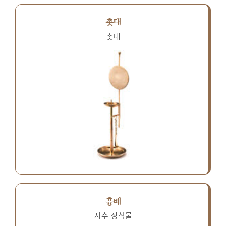
촛대
촛대
흉배
자수 장식물