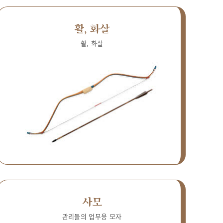
활, 화살
활, 화살
사모
관리들의 업무용 모자