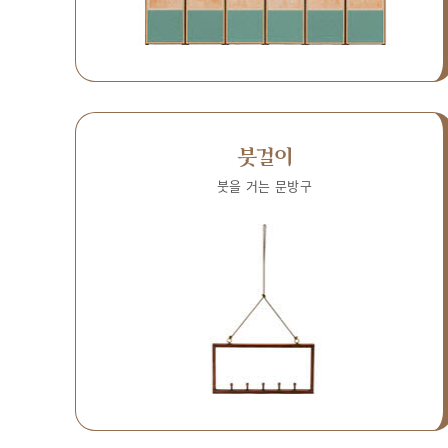
붓걸이
붓을 거는 문방구