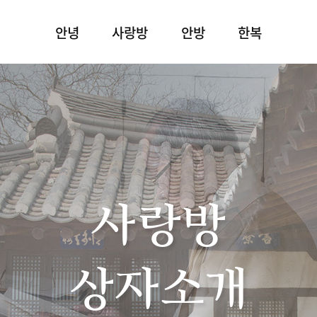
안녕
사랑방
안방
한복
사랑방
상자소개