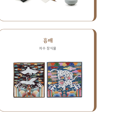
흉배
자수 장식물