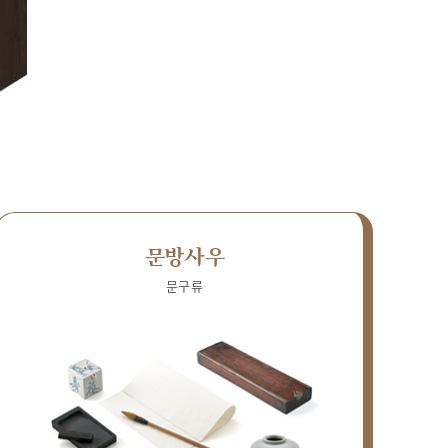
문방사우
문구류