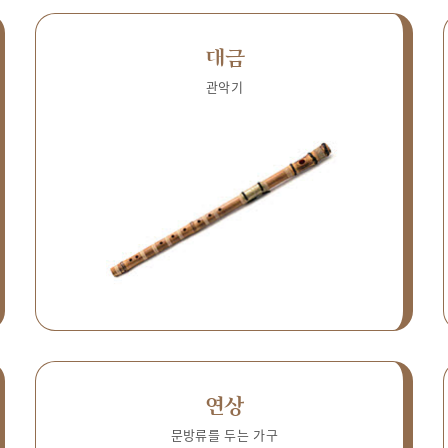
대금
관악기
연상
문방류를 두는 가구