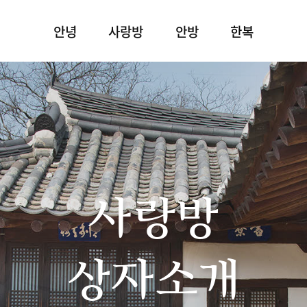
안녕
사랑방
안방
한복
사랑방
상자소개