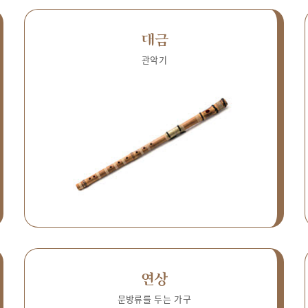
대금
관악기
연상
문방류를 두는 가구