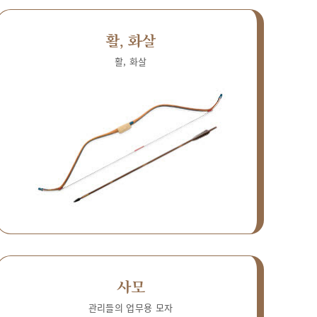
활, 화살
활, 화살
사모
관리들의 업무용 모자