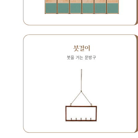
붓걸이
붓을 거는 문방구