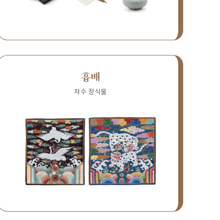
흉배
자수 장식물