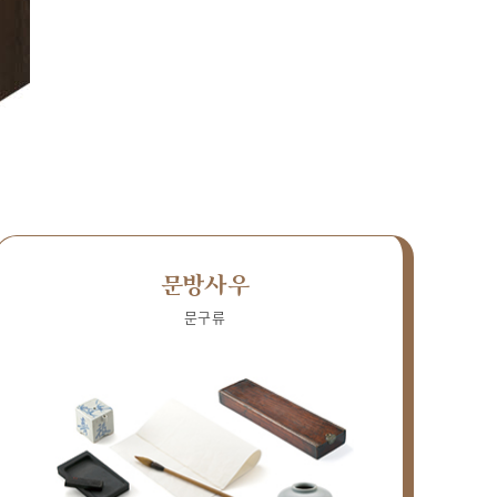
문방사우
문구류