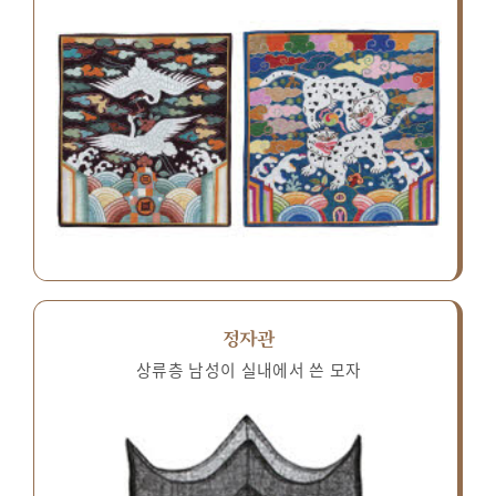
정자관
상류층 남성이 실내에서 쓴 모자