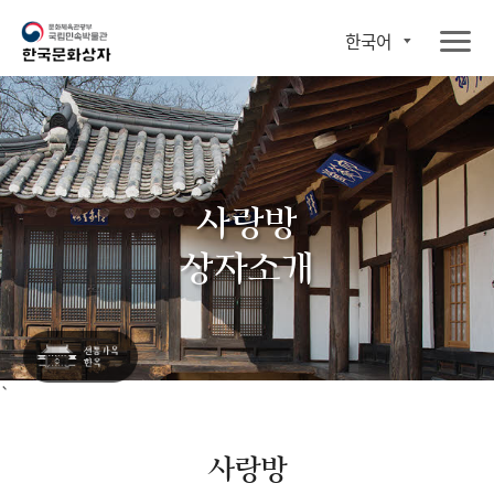
한국어
사랑방
상자소개
`
사랑방