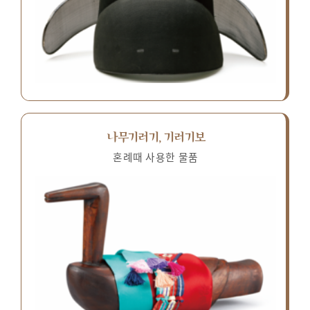
나무기러기, 기러기보
혼례때 사용한 물품