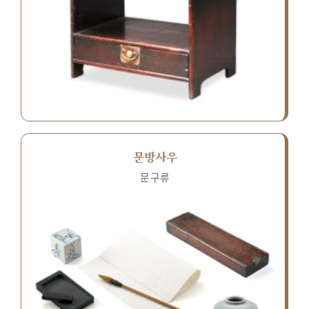
문방사우
문구류