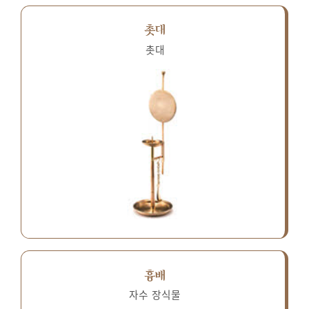
촛대
촛대
흉배
자수 장식물