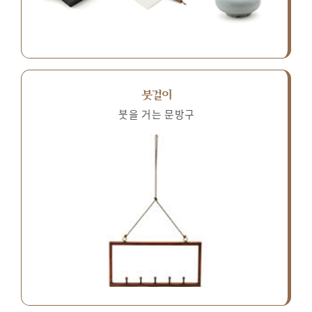
붓걸이
붓을 거는 문방구