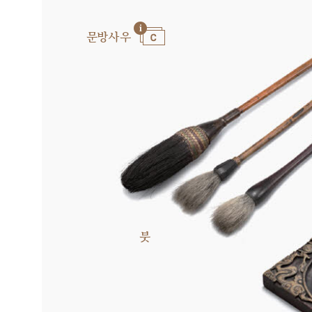
문방사우
붓