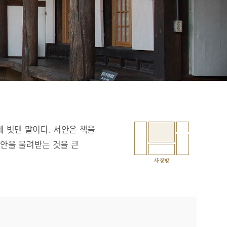
에 빗댄 말이다. 서안은 책을
서안을 물려받는 것을 큰
사랑방