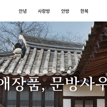
안녕
사랑방
안방
한복
애장품, 문방사