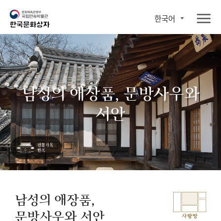
한국어
남성의 애장품, 문방사우와
서안
남성의 애장품,
문방사우와 서안
사랑방