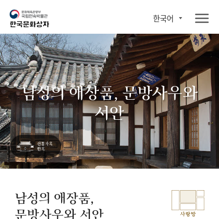
한국어
남성의 애장품, 문방사우와
서안
남성의 애장품,
문방사우와 서안
사랑방