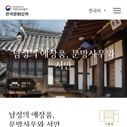
한국어
남성의 애장품, 문방사우와
서안
남성의 애장품,
문방사우와 서안
사랑방