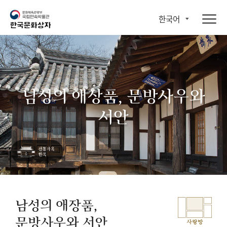
한국어
남성의 애장품, 문방사우와
서안
남성의 애장품,
문방사우와 서안
사랑방