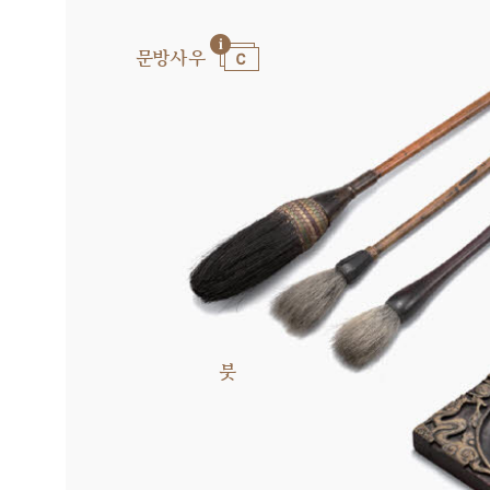
문방사우
붓