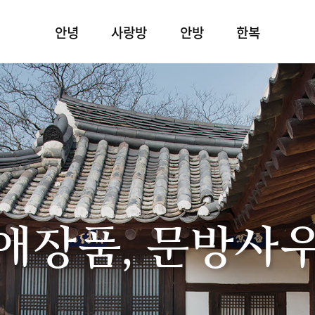
안녕
사랑방
안방
한복
애장품, 문방사