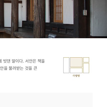
에 빗댄 말이다. 서안은 책을
서안을 물려받는 것을 큰
사랑방