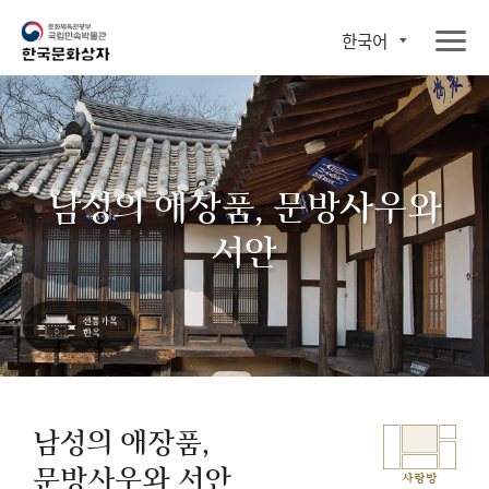
한국어
남성의 애장품, 문방사우와
서안
남성의 애장품,
문방사우와 서안
사랑방